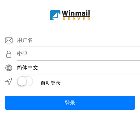
envelope
lock
globe
location
自动登录
登录