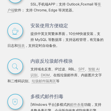
SSL,手机端APP；支持 Outlook,Foxmail 等
客
户端
软件； 支持 Chrome, Edge 等浏览器。
安装使用方便稳定
提供中英文简繁体界面，10分钟快速安装，支
持 MySQL 等数据库；支持远程管理，有完备的
日志和
报表
，支持定时自动备份。
内嵌反垃圾邮件模块
支持域名反查、IP过滤、RBL、
SPF
、
智能 AI
识别
、
DKIM
、在线垃圾邮件库、内嵌图片文字
和二维码识别、
垃圾邮件隔离区
等
多模式邮件扫毒
[Windows 平台]多模式的
邮件杀毒
功能，支持
多数杀毒引擎，企业版内嵌集成防病毒引擎。