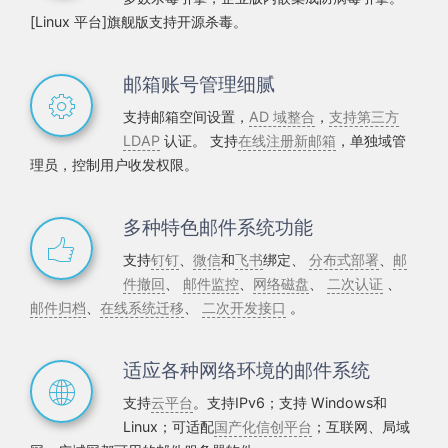
[Linux 平台]旗舰版支持开源杀毒。
邮箱账号管理细腻
支持邮箱空间设置，
AD 域整合
，
支持第三方
LDAP
认证。 支持
在线注册新邮箱
，单独域管
理员，控制用户收发权限。
多种特色邮件系统功能
支持
钉钉
、
微信
和
飞书
绑定、
分布式部署
、
邮
件撤回
、
邮件监控
、
网络磁盘
、
二次认证
、
邮件归档
、
在线系统迁移
、
二次开发接口
。
适应各种网络环境的邮件系统
支持
云平台
。支持IPv6；支持 Windows和
Linux；可适配
国产化信创平台
；互联网、局域