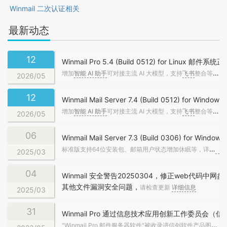
Winmail 二次认证相关
最新动态
12
Winmail Pro 5.4 (Build 0512) for Linux 邮件
增加
智能 AI 助手
可对接主流 AI 大模型，支持
飞书
整合等，详细
2026/05
12
Winmail Mail Server 7.4 (Build 0512) for Win
增加
智能 AI 助手
可对接主流 AI 大模型，支持
飞书
整合等，详细
2026/05
06
Winmail Mail Server 7.3 (Build 0306) for Win
标准版支持64位安装包、邮箱用户状态增加休眠等，详细
新
2025/03
04
Winmail 安全警告20250304，修正web代码中
其他文件漏洞安全问题，
请检查更新
详细信息
2025/03
31
Winmail Pro 通过信息技术应用创新工作委员会（
"Winmail Pro 邮件服务器软件"被收录进信创软件产品图谱资源库中