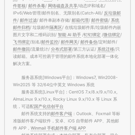
件签核
/
邮件杀毒
/
网络磁盘及共享
/动态IP和域名/
IPv6/Web管理/邮件别名、无限别名(Catch-All)/
反垃圾邮
件
/
邮件过滤
/ 邮件单副本存储/
邮箱代理
/
邮件密级
/
系统
邮件归档
/ 垃圾邮件
隔离区
/ 在线垃圾邮件库/垃圾邮件内嵌
图片文字和二维码识别/
智能 AI 助手
/
钉钉绑定
/
微信绑定
/
飞书绑定
/别名/
邮件监控
/
邮件网关
/
邮件备份
/定时邮件/
邮件撤回
/流量统计/
分布式部署
/第三方认证/
系统迁移
/只
读邮箱。成本可控易于管理的邮件系统本地化部署一体化
解决方案。
服务器系统[Windows平台]：Windows7, Win2008-
Win2025 等 32/64位中英文 Windows 系统
服务器系统[Linux平台]：CentOS 7.x/8.x/9.x/10.x,
AlmaLinux 9.x/10.x, Rocky Linux 9.x/10.x 等 Linux 系
统，可适配
国产化信创平台
邮件系统支持的
邮件客户端
：Outlook、Foxmail 等标
准版邮件客户端软件，安卓、iOS 自带邮件 APP、其他邮
件 APP，
Winmail 手机邮件客户端 APP