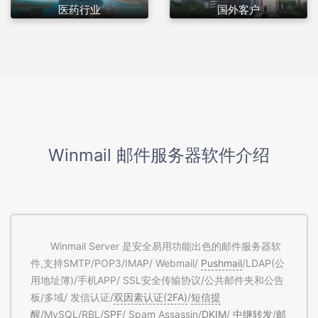
医药行业
国外客户
Winmail 邮件服务器软件介绍
Winmail Server 是安全易用功能出色的邮件服务器软
件,支持SMTP/POP3/IMAP/ Webmail/
Pushmail
/LDAP(公
用地址簿)/手机APP/ SSL安全传输协议/公共邮件夹和公告
板/多域/ 发信认证/
双因素认证(2FA)
/
短信提
醒
/MySQL/RBL/
SPF
/ Spam Assassin/
DKIM
/
中继转发
/
邮